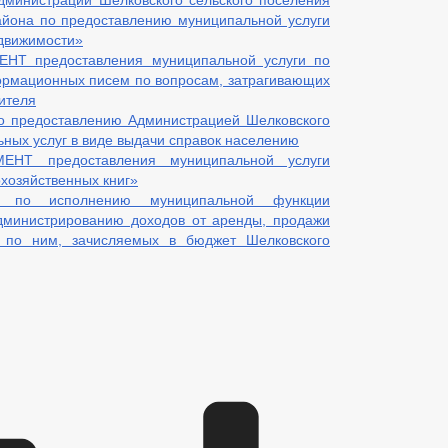
дминистрации Шелковского сельского поселения
айона по предоставлению муниципальной услуги
движимости»
Т предоставления муниципальной услуги по
ормационных писем по вопросам, затрагивающих
ителя
о предоставлению Администрацией Шелковского
ных услуг в виде выдачи справок населению
НТ предоставления муниципальной услуги
охозяйственных книг»
нт по исполнению муниципальной функции
дминистрированию доходов от аренды, продажи
 по ним, зачисляемых в бюджет Шелковского