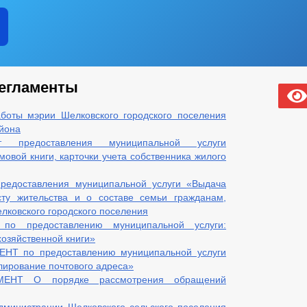
егламенты
боты мэрии Шелковского городского поселения
йона
нт предоставления муниципальной услуги
овой книги, карточки учета собственника жилого
предоставления муниципальной услуги «Выдача
сту жительства и о составе семьи гражданам,
ковского городского поселения
 по предоставлению муниципальной услуги:
хозяйственной книги»
Т по предоставлению муниципальной услуги
лирование почтового адреса»
ЕНТ О порядке рассмотрения обращений