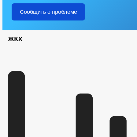
МЭРИЯ
Сообщить о проблеме
ИНФОРМАЦИЯ О ДЕЯТЕЛЬНОСТИ
ПЛАНЫ И ОТЧЕТЫ РАБО
ПЕРЕЧЕНЬ ИНФОРМАЦИИ О ДЕЯТЕЛЬНОСТИ ОМСУ, РАЗМЕЩАЕМОЙ
ИНФОРМАЦИЯ ОБ ИСПОЛНЕНИИ ПП ГЛАВЫ ЧР ПОСТОЯННОГО ХА
ГРАДОСТРОИТЕЛЬНОЕ ЗОНИРОВАНИЕ
БЛАГОУСТРОЙСТВО
ЖКХ
СХЕМЫ РАЗМЕЩЕНИЯ РЕКЛАМНЫХ КОНСТРУКЦИЙ
ПРАВИЛ
МЕСТНЫЕ НОРМАТИВЫ ГРАДОСТРОИТЕЛЬНОГО ПРОЕКТИРОВАНИ
СТРУКТУРА, ПОЛНОМОЧИЯ, ЗАДАЧИ И ФУНКЦИИ
СВЕДЕНИЯ
ИНФОРМАЦИЯ О КАДРОВОМ ОБЕСПЕЧЕНИИ
ПОРЯДОК ПОС
КАДРОВЫЙ РЕЗЕРВ
КОНТАКТНАЯ ИНФОРМАЦИЯ
ИНФОРМАЦИЯ О КОНКУРСАХ НА ЗАМЕЩЕНИЕ ВАКАНТНЫХ ДОЛЖ
КВАЛИФИКАЦИОННЫЕ ТРЕБОВАНИЯ
НОРМАТИВНО-ПРАВО
СПЕЦИАЛЬНАЯ ОЦЕНКА УСЛОВИЙ ТРУДА
СОСТАВ ПОСЕЛЕ
ПОДВЕДОМСТВЕННЫЕ ОРГАНИЗАЦИИ
ПРЕДПРИНИМАТЕЛЬСТВО
КОЛИЧЕСТВО СУБЪЕКТОВ МАЛО
ОБЪЕКТЫ ДЛЯ МАЛОГО И СРЕДНЕГО БИЗНЕСА
СВЕДЕНИЯ 
ОБЪЕКТЫ, ПРЕДЛАГАЕМЫЕ ДЛЯ СДАЧИ В АРЕНДУ
ИНФОРМ
ЧИСЛО ЗАМЕЩЕННЫХ РАБОЧИХ МЕСТ
ОБОРОТ ТОВАРОВ, Р
ФИНАНСОВО-ЭКОНОМИЧЕСКОЕ СОСТОЯНИЕ СУБЪЕКТОВ
З