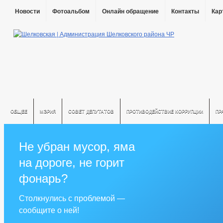
Новости
Фотоальбом
Онлайн обращение
Контакты
Кар
ОБЩЕЕ
МЭРИЯ
СОВЕТ ДЕПУТАТОВ
ПРОТИВОДЕЙСТВИЕ КОРРУПЦИИ
ПР
Не убран мусор, яма
на дороге, не горит
фонарь?
Столкнулись с проблемой —
сообщите о ней!