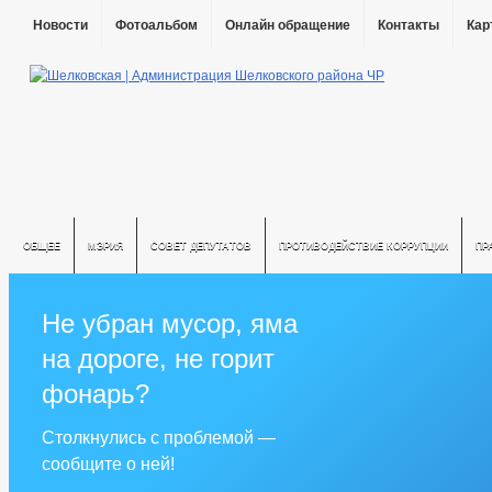
Новости
Фотоальбом
Онлайн обращение
Контакты
Кар
ОБЩЕЕ
МЭРИЯ
СОВЕТ ДЕПУТАТОВ
ПРОТИВОДЕЙСТВИЕ КОРРУПЦИИ
ПР
Не убран мусор, яма
на дороге, не горит
фонарь?
Столкнулись с проблемой —
сообщите о ней!