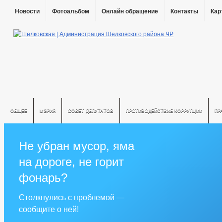
Новости
Фотоальбом
Онлайн обращение
Контакты
Кар
ОБЩЕЕ
МЭРИЯ
СОВЕТ ДЕПУТАТОВ
ПРОТИВОДЕЙСТВИЕ КОРРУПЦИИ
ПР
Не убран мусор, яма
на дороге, не горит
фонарь?
Столкнулись с проблемой —
сообщите о ней!