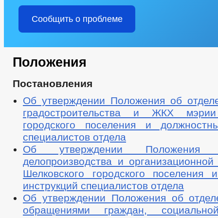
Сообщить о проблеме
Положения
Постановления
Об утверждении Положения об отделе
градостроительства и ЖКХ мэрии
городского поселения и должностн
специалистов отдела
Об утверждении Положения
делопроизводства и организационной
Шелковского городского поселения 
инструкций специалистов отдела
Об утверждении Положения об отдел
обращениями граждан, социальн