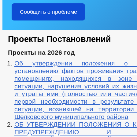
Сообщить о проблеме
Проекты Постановлений
Проекты на 2026 год
Об утверждении положения о 
установлению фактов проживания гр
помещениях, находящихся в зоне 
ситуации, нарушения условий их жизн
и утраты ими (полностью или частич
первой необходимости в результате
ситуации, возникшей на территории 
Шелковского муниципального района
ОБ УТВЕРЖДЕНИИ ПОЛОЖЕНИЯ О 
ПРЕДУПРЕЖДЕНИЮ И ЛИ