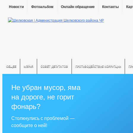
Новости
Фотоальбом
Онлайн обращение
Контакты
Кар
ОБЩЕЕ
МЭРИЯ
СОВЕТ ДЕПУТАТОВ
ПРОТИВОДЕЙСТВИЕ КОРРУПЦИИ
ПР
Не убран мусор, яма
на дороге, не горит
фонарь?
Столкнулись с проблемой —
сообщите о ней!