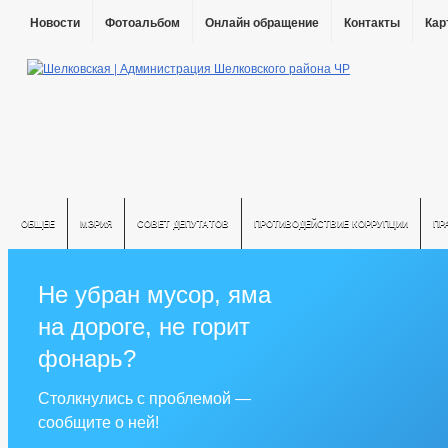
Новости
Фотоальбом
Онлайн обращение
Контакты
Кар
ОБЩЕЕ
МЭРИЯ
СОВЕТ ДЕПУТАТОВ
ПРОТИВОДЕЙСТВИЕ КОРРУПЦИИ
ПР
Не убран мусор, яма
на дороге, не горит
фонарь?
Столкнулись с проблемой —
сообщите о ней!