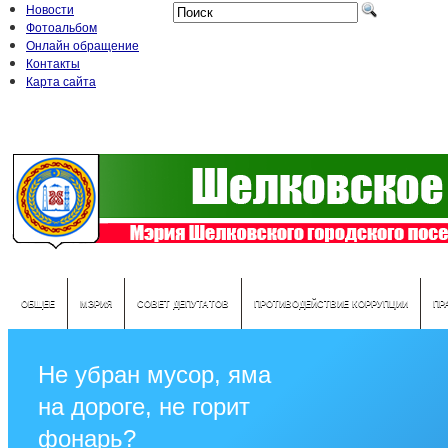
Новости
Фотоальбом
Онлайн обращение
Контакты
Карта сайта
ОБЩЕЕ
МЭРИЯ
СОВЕТ ДЕПУТАТОВ
ПРОТИВОДЕЙСТВИЕ КОРРУПЦИИ
ПР
Не убран мусор, яма
на дороге, не горит
фонарь?