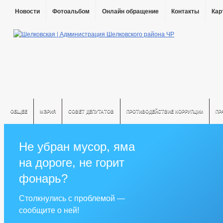
Новости
Фотоальбом
Онлайн обращение
Контакты
Кар
ОБЩЕЕ
МЭРИЯ
СОВЕТ ДЕПУТАТОВ
ПРОТИВОДЕЙСТВИЕ КОРРУПЦИИ
ПР
Не убран мусор, яма
на дороге, не горит
фонарь?
Столкнулись с проблемой —
сообщите о ней!