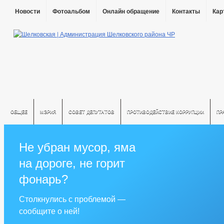
Новости
Фотоальбом
Онлайн обращение
Контакты
Кар
ОБЩЕЕ
МЭРИЯ
СОВЕТ ДЕПУТАТОВ
ПРОТИВОДЕЙСТВИЕ КОРРУПЦИИ
ПР
Не убран мусор, яма
на дороге, не горит
фонарь?
Столкнулись с проблемой —
сообщите о ней!