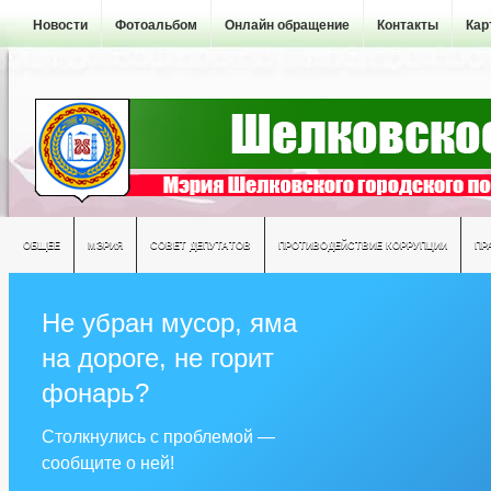
Новости
Фотоальбом
Онлайн обращение
Контакты
Кар
ОБЩЕЕ
МЭРИЯ
СОВЕТ ДЕПУТАТОВ
ПРОТИВОДЕЙСТВИЕ КОРРУПЦИИ
ПР
Не убран мусор, яма
на дороге, не горит
фонарь?
Столкнулись с проблемой —
сообщите о ней!