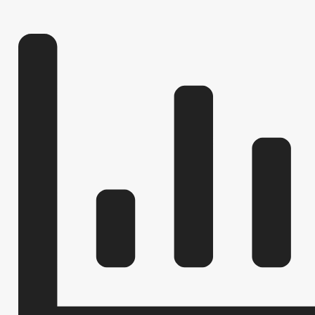
ПРОЕКТЫ К ОБСУЖДЕНИЮ
ПРОЕКТЫ РЕШЕНИЙ
ПРОЕКТЫ РЕШЕНИЙ О ВНЕСЕНИ
ПРОЕКТЫ АДМИНИСТРАТИВНЫХ РЕГЛАМЕНТОВ
_
ПЕРЕЧЕНЬ НПА, СОДЕРЖАЩИХ ОБЯЗАТЕЛЬНЫЕ ТРЕБОВАНИЯ
РАСПОРЯЖЕНИЯ МЭРИИ
РЕШЕНИЯ
ПРОТЕСТЫ
ФЕДЕРАЛЬНЫЕ ЗАКОНЫ
БЮДЖЕТ ПО ГОДАМ
БЮДЖЕТ
ОТЧЕТ ОБ ИСПОЛНЕНИИ БЮДЖЕТА
_
ПРЕДОСТАВЛЕНИЕ УСЛУГ ИНВАЛИДАМ
МУНИЦИПАЛЬНЫЕ УСЛУГИ
СТАНДАРТЫ МУНИЦИПАЛЬНЫХ УСЛУГ
ПЕРЕЧЕНЬ НПА, СОДЕРЖАЩИХ ОБЯЗАТЕЛЬНЫЕ ТРЕБОВАНИЯ, С
КОНТРОЛЮ
ОБРАЩЕНИЕ К ГЛАВЕ
ИНТЕРНЕТ ПРИЕМН
ПРИЕМ ГРАЖДАН
ОБЗОРЫ ОБРАЩЕНИЙ ГРАЖДАН
ФОРМА О
РЕГЛАМЕНТ РАССМОТРЕНИЯ ОБРАЩЕНИЙ