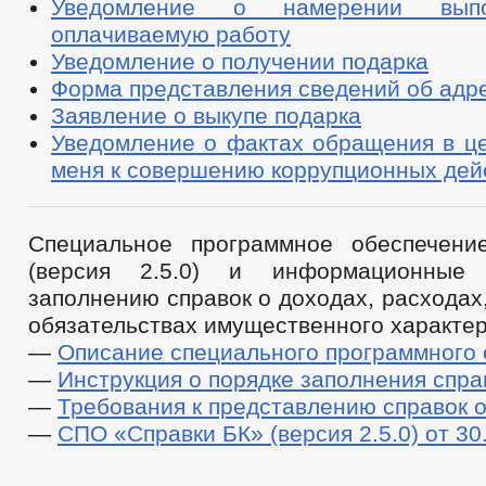
Уведомление о намерении вып
СОВЕТ ПО ПРЕДПРИНИМАТЕЛЬСТВУ
оплачиваемую работу
МЕСТНЫЕ НАЛОГИ
СТАТИСТИЧЕСКИЕ ДАННЫЕ
НОТ
КОМИССИИ
Уведомление о получении подарка
РАБОЧАЯ ГРУППА АНК
РАБОЧАЯ ГРУППА
РАБОЧАЯ ГРУППА ПО ПРОФИЛАКТИКЕ ПРАВОНАРУШЕНИЙ
Форма представления сведений об адр
КОМИССИЯ ПО СПИСАНИЮ ЗАДОЛЖЕННОСТИ ПО ПЛАТЕЖАМ В БЮ
Заявление о выкупе подарка
ОБЩЕСТВЕННЫЙ СОВЕТ ПО РАССМОТРЕНИЮ ВОПРОСОВ НОРМИРО
Уведомление о фактах обращения в це
ИНФОРМАЦИЯ О ЛИЦАХ, ПРОПАВШИХ БЕЗ ВЕСТИ
ТЕКСТЫ
меня к совершению коррупционных дей
ЦЕЛЕВЫЕ ПРОГРАММЫ
ЗАКУПКА ТОВАРОВ, РАБОТ И УСЛУГ
РЕЕСТР МУНИЦИПАЛЬНОГО ИМУЩЕСТВА
ГО И ЧС
_
ДЕПУТАТЫ
СТРУКТУРА, ПОЛНОМОЧИЯ, З
Специальное программное обеспечени
СОВЕТ ДЕПУТАТОВ
ГРАФИК ПРИЁМА ГРАЖДАН
СВЕДЕНИЯ О
(версия 2.5.0) и информационные
СОЦИАЛЬНЫЙ ПРОЕКТ — МУНИЦИПАЛЬНЫЙ ДЕ
заполнению справок о доходах, расходах
НПА
ИНЫЕ АКТЫ В СФЕРЕ ПР
обязательствах имущественного характер
ПРОТИВОДЕЙСТВИЕ КОРРУПЦИИ
МЕТОДИЧЕСКИЕ МАТЕРИАЛЫ
—
Описание специального программного 
ФОРМЫ ДОКУМЕНТОВ, СВЯЗАННЫХ С
—
Инструкция о порядке заполнения спра
СВЕДЕНИЯ О ДОХОДАХ, РАСХОДАХ, ОБ ИМУЩЕСТВЕ И ОБЯЗАТЕЛ
—
Требования к представлению справок 
КОМИССИЯ ПО СОБЛЮДЕНИЮ ТРЕБОВАНИЙ К СЛУЖЕБНОМУ ПОВЕ
—
СПО «Справки БК» (версия 2.5.0) от 30
ОБРАТНАЯ СВЯЗЬ ДЛЯ СООБЩЕНИЙ О ФАКТАХ КОРРУПЦИИ
УСТАВ
РЕЕСТР НПА
ПЕРЕЧНИ ПОР
ПРАВОВЫЕ АКТЫ
2020
2