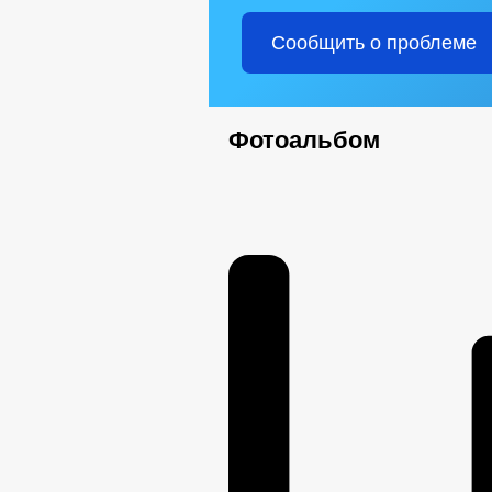
МЭРИЯ
Сообщить о проблеме
ИНФОРМАЦИЯ О ДЕЯТЕЛЬНОСТИ
ПЕРЕЧЕНЬ ИНФОРМАЦИИ О ДЕЯТЕЛЬ
ИНФОРМАЦИЯ ОБ ИСПОЛНЕНИИ ПП Г
ГРАДОСТРОИТЕЛЬНОЕ ЗОНИРОВАНИ
Фотоальбом
СХЕМЫ РАЗМЕЩЕНИЯ РЕКЛАМНЫХ К
МЕСТНЫЕ НОРМАТИВЫ ГРАДОСТРОИ
СТРУКТУРА, ПОЛНОМОЧИЯ, ЗАДАЧИ 
ИНФОРМАЦИЯ О КАДРОВОМ ОБЕСПЕ
КАДРОВЫЙ РЕЗЕРВ
КОНТАКТ
ИНФОРМАЦИЯ О КОНКУРСАХ НА ЗА
КВАЛИФИКАЦИОННЫЕ ТРЕБОВАНИЯ
СПЕЦИАЛЬНАЯ ОЦЕНКА УСЛОВИЙ ТР
ПОДВЕДОМСТВЕННЫЕ ОРГАНИЗАЦИ
ПРЕДПРИНИМАТЕЛЬСТВО
КО
ОБЪЕКТЫ ДЛЯ МАЛОГО И СРЕДНЕГО
ОБЪЕКТЫ, ПРЕДЛАГАЕМЫЕ ДЛЯ СДА
ЧИСЛО ЗАМЕЩЕННЫХ РАБОЧИХ МЕС
ФИНАНСОВО-ЭКОНОМИЧЕСКОЕ СОСТ