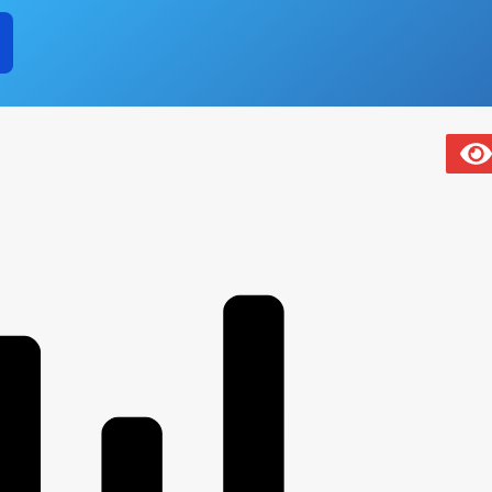
ПЛАНЫ И ОТЧЕТЫ РАБОТЫ МЭРИИ
НОСТИ ОМСУ, РАЗМЕЩАЕМОЙ В СЕТИ «ИНТЕРНЕТ»
ЛАВЫ ЧР ПОСТОЯННОГО ХАРАКТЕРА
Е
БЛАГОУСТРОЙСТВО
ГЕНЕРАЛЬНЫЙ ПЛАН
ОНСТРУКЦИЙ
ПРАВИЛА ЗЕМЛЕПОЛЬЗОВАНИЯ И ЗАСТРОЙКИ
ТЕЛЬНОГО ПРОЕКТИРОВАНИЯ
_
И ФУНКЦИИ
СВЕДЕНИЯ О ЧИСЛЕННОСТИ МУНИЦИПАЛЬНЫХ СЛУЖ
ЧЕНИИ
ПОРЯДОК ПОСТУПЛЕНИЯ ГРАЖДАН НА МУНИЦИПАЛЬНУЮ
НАЯ ИНФОРМАЦИЯ
МЕЩЕНИЕ ВАКАНТНЫХ ДОЛЖНОСТЕЙ МУНИЦИПАЛЬНОЙ СЛУЖБЫ
НОРМАТИВНО-ПРАВОВЫЕ АКТЫ
УСЛОВИЯ И РЕЗУЛЬТАТ
УДА
СОСТАВ ПОСЕЛЕНИЯ
СВЕДЕНИЯ О СМИ, УЧРЕЖДЕН
И
ЛИЧЕСТВО СУБЪЕКТОВ МАЛОГО И СРЕДНЕГО ПРЕДПРИНЕМАТЕЛЬСТВА
 БИЗНЕСА
СВЕДЕНИЯ О ЛЬГОТАХ, ОТСРОЧКАХ, РАССРОЧКАХ
ЧИ В АРЕНДУ
ИНФОРМАЦИОННЫЕ МАТЕРИАЛЫ
ИНДИВИД
Т
ОБОРОТ ТОВАРОВ, РАБОТ И УСЛУГ
ОЯНИЕ СУБЪЕКТОВ
ЗАКУПКА ТОВАРОВ, РАБОТ И УСЛУГ