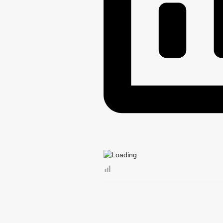
СОВЕТ ПО ПРЕДПРИНИМАТЕЛЬСТВУ
МЕСТНЫЕ НАЛОГИ
СТАТИСТИ
КОМИССИИ
РАБОЧАЯ ГРУППА
РАБОЧАЯ ГРУППА ПО ПРОФИЛАКТИ
КОМИССИЯ ПО СПИСАНИЮ ЗАДОЛЖЕ
ОБЩЕСТВЕННЫЙ СОВЕТ ПО РАССМО
ИНФОРМАЦИЯ О ЛИЦАХ, ПРОПАВШИХ
ЦЕЛЕВЫЕ ПРОГРАММЫ
ЗАКУП
РЕЕСТР МУНИЦИПАЛЬНОГО ИМУЩЕС
ДЕПУТАТЫ
СОВЕТ ДЕПУТАТОВ
ГРАФИК ПРИЁМА 
СОЦИАЛЬНЫЙ ПРО
НПА
ПРОТИВОДЕЙСТВИЕ КОРРУПЦИИ
МЕТОДИ
ФОРМЫ 
СВЕДЕНИЯ О ДОХОДАХ, РАСХОДАХ,
КОМИССИЯ ПО СОБЛЮДЕНИЮ ТРЕБО
ОБРАТНАЯ СВЯЗЬ ДЛЯ СООБЩЕНИЙ 
УСТАВ
РЕЕС
ПРАВОВЫЕ АКТЫ