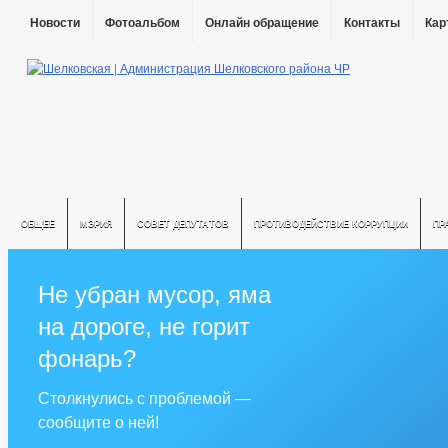
Новости
Фотоальбом
Онлайн обращение
Контакты
Кар
ОБЩЕЕ
МЭРИЯ
СОВЕТ ДЕПУТАТОВ
ПРОТИВОДЕЙСТВИЕ КОРРУПЦИИ
ПР
Не убран мусор, яма
на дороге, не горит
фонарь?
Столкнулись с проблемой —
сообщите о ней!