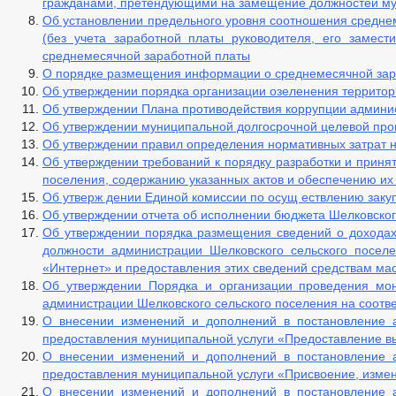
гражданами, претендующими на замещение должностей му
_
Структура, полномочия, задачи и функции
Об установлении предельного уровня соотношения среднем
Сведения о численности муниципальных служащих
(без учета заработной платы руководителя, его замест
Информация о кадровом обеспечении
среднемесячной заработной платы
Порядок поступления граждан на муниципал
О порядке размещения информации о среднемесячной зараб
Кадровый резерв
Об утверждении порядка организации озеленения территор
Контактная информация
Об утверждении Плана противодействия коррупции админис
Информация о конкурсах на замещение вака
Об утверждении муниципальной долгосрочной целевой про
Квалификационные требования
Об утверждении правил определения нормативных затрат 
Нормативно-правовые акты
Об утверждении требований к порядку разработки и приня
Условия и результаты конкурсов
_
поселения, содержанию указанных актов и обеспечению их
Специальная оценка условий труда
Об утверж дении Единой комиссии по осущ ествлению заку
Состав поселения
Об утверждении отчета об исполнении бюджета Шелковского
Сведения о СМИ, учрежденных администрацией
Об утверждении порядка размещения сведений о доходах
Подведомственные организации
должности администрации Шелковского сельского посел
Предпринимательство
«Интернет» и предоставления этих сведений средствам м
Количество субъектов малого и среднего пре
Об утверждении Порядка и организации проведения мони
Объекты для малого и среднего бизнеса
администрации Шелковского сельского поселения на соотв
Сведения о льготах, отсрочках, рассрочках
О внесении изменений и дополнений в постановление а
Объекты, предлагаемые для сдачи в аренду
Информационные материалы
предоставления муниципальной услуги «Предоставление вы
Индивидуальные предприниматели
О внесении изменений и дополнений в постановление а
Число замещенных рабочих мест
предоставления муниципальной услуги «Присвоение, изме
Оборот товаров, работ и услуг
О внесении изменений и дополнений в постановление а