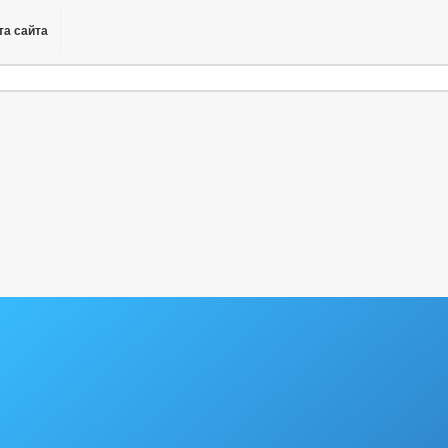
та сайта
е договоров о целевом обучении
 регистры
оводителей ОМСУ