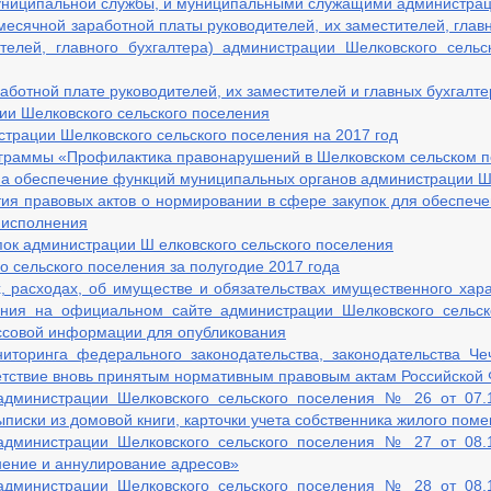
ниципальной службы, и муниципальными служащими администраци
есячной заработной платы руководителей, их заместителей, глав
 администрации (мэрии)
ителей, главного бухгалтера) администрации Шелковского сель
ьную службу
отной плате руководителей, их заместителей и главных бухгалте
ии Шелковского сельского поселения
трации Шелковского сельского поселения на 2017 год
нтных должностей муниципальной службы
граммы «Профилактика правонарушений в Шелковском сельском п
на обеспечение функций муниципальных органов администрации Ше
тия правовых актов о нормировании в сфере закупок для обеспеч
 исполнения
пок администрации Ш елковского сельского поселения
 сельского поселения за полугодие 2017 года
, расходах, об имуществе и обязательствах имущественного ха
ения на официальном сайте администрации Шелковского сельск
ассовой информации для опубликования
дпринемательства
торинга федерального законодательства, законодательства Че
етствие вновь принятым нормативным правовым актам Российской
дминистрации Шелковского сельского поселения № 26 от 07.1
писки из домовой книги, карточки учета собственника жилого пом
дминистрации Шелковского сельского поселения № 27 от 08.1
нение и аннулирование адресов»
дминистрации Шелковского сельского поселения № 28 от 08.1