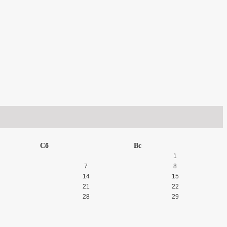
Сб
Вс
1
7
8
14
15
21
22
28
29
тий по контролю