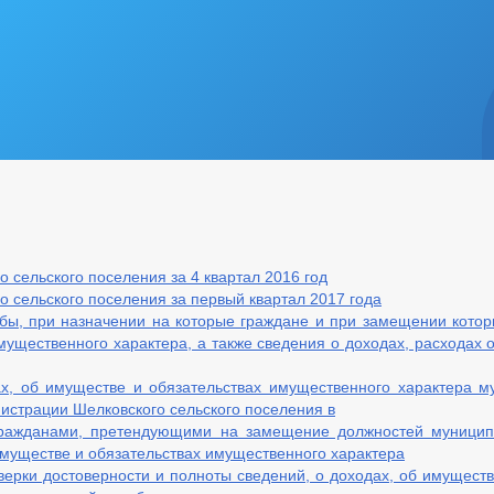
мственных ОМСУ
 сельского поселения за 4 квартал 2016 год
 сельского поселения за первый квартал 2017 года
бы, при назначении на которые граждане и при замещении кото
размещаемой в сети «Интернет»
мущественного характера, а также сведения о доходах, расходах
тоянного характера
, об имуществе и обязательствах имущественного характера м
истрации Шелковского сельского поселения в
гражданами, претендующими на замещение должностей муници
имуществе и обязательствах имущественного характера
ерки достоверности и полноты сведений, о доходах, об имуществ
ектирования