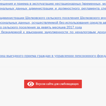
ов
мещения и приема в эксплуатацию нестационарных (временных, м
ональных данных администрации и должностного регламента сп
администрации Шелковского сельского поселения Шелковского му
сональных данных, осуществляемой без использования средств а
 сельского поселения за девять месяцев 2017 года
 безнадежной к взысканию задолженности по неналоговым дохо
ений
 выездного приема граждан в управлении пенсионного фонда
атежам в бюджет И-КСП
ов нормирования в сфере закупок
Версия сайта для слабовидящих