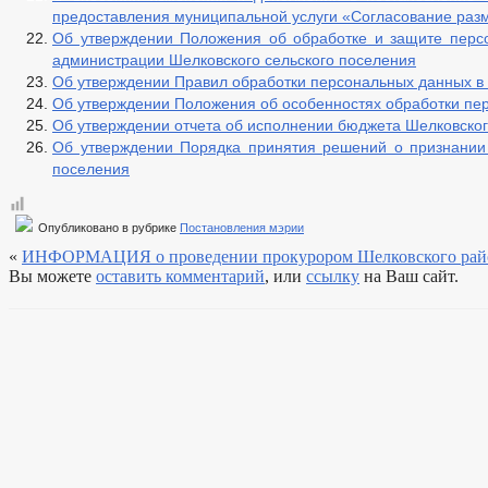
Финансово-экономическое состояние субъект
предоставления муниципальной услуги «Согласование раз
Закупка товаров, работ и услуг
Об утверждении Положения об обработке и защите перс
Совет по предпринимательству
администрации Шелковского сельского поселения
Местные налоги
Об утверждении Правил обработки персональных данных в 
Статистические данные
Об утверждении Положения об особенностях обработки пер
Нотариальные дела
Номенклатура дел
Об утверждении отчета об исполнении бюджета Шелковского
Сход граждан
Об утверждении Порядка принятия решений о признании
Комиссии
поселения
Рабочая группа АНК
Рабочая группа АТК
Тарифная комиссия
Опубликовано в рубрике
Постановления мэрии
Рабочая группа по профилактике правонаруш
«
ИНФОРМАЦИЯ о проведении прокурором Шелковского района
Комиссия по списанию задолженности по пл
Вы можете
оставить комментарий
, или
ссылку
на Ваш сайт.
Общественный совет по рассмотрению вопрос
Информация о лицах, пропавших без вести
Тексты официальных выступлений и заявлений
Целевые программы
Закупка товаров, работ и услуг
Информация о результатах проверок
Реестр муниципального имущества
ГО и ЧС
_
Совет депутатов
Депутаты