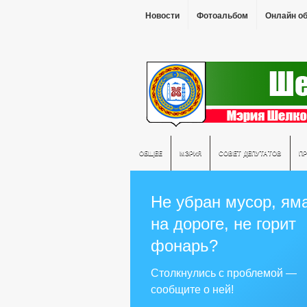
Новости
Фотоальбом
Онлайн о
ОБЩЕЕ
МЭРИЯ
СОВЕТ ДЕПУТАТОВ
П
Не убран мусор, ям
на дороге, не горит
фонарь?
Столкнулись с проблемой —
сообщите о ней!