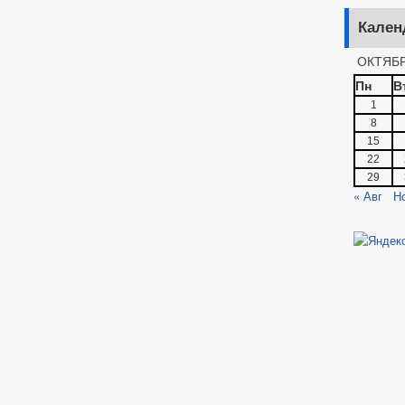
Кален
ОКТЯБР
Пн
В
1
8
15
22
29
« Авг
Н