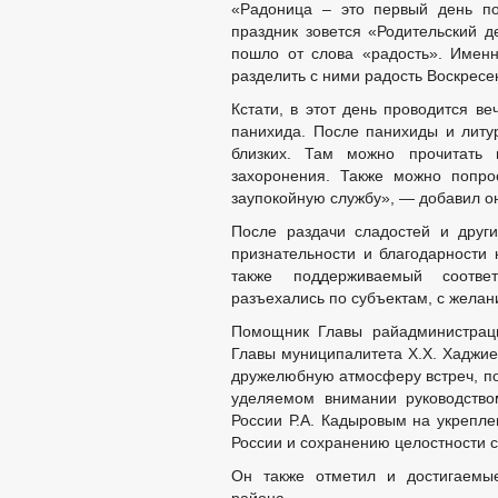
«Радоница – это первый день по
праздник зовется «Родительский д
пошло от слова «радость». Именн
разделить с ними радость Воскресе
Кстати, в этот день проводится в
панихида. После панихиды и литу
близких. Там можно прочитать 
захоронения. Также можно попро
заупокойную службу», — добавил о
После раздачи сладостей и друг
признательности и благодарности 
также поддерживаемый соотве
разъехались по субъектам, с желан
Помощник Главы райадминистрац
Главы муниципалитета Х.Х. Хаджие
дружелюбную атмосферу встреч, по
уделяемом внимании руководство
России Р.А. Кадыровым на укрепл
России и сохранению целостности с
Он также отметил и достигаемые