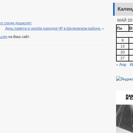
Кален
МАЙ 20
урс среди дошколят
Пн
В
День памяти и скорби народов ЧР в Шелковском районе.
»
ылку
на Ваш сайт.
6
13
20
27
« Апр
И