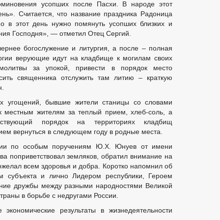
миновения усопших после Пасхи. В народе этот
ень». Считается, что название праздника Радоница
о в этот день нужно помянуть усопших близких и
ния Господня», — отметил Отец Сергий.
ечернее богослужение и литургия, а после – полная
ргии верующие идут на кладбище к могилам своих
молитвы за упокой, привести в порядок место
сить священника отслужить там литию – краткую
н.
их угощений, бывшие жители станицы со словами
к местным жителям за теплый прием, хлеб-соль, а
тствующий порядок на территориях кладбищ
ием вернуться в следующем году в родные места.
ии по особым поручениям Ю.Х. Юнуев от имени
ва поприветствовал земляков, обратил внимание на
желал всем здоровья и добра. Коротко напомнил об
м субъекта и лично Лидером республики, Героем
ение дружбы между разными народностями Великой
траны в борьбе с недругами России.
 экономические результаты в жизнедеятельности