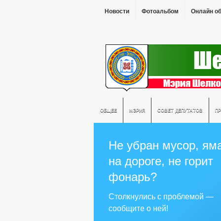
Новости
Фотоальбом
Онлайн о
ОБЩЕЕ
МЭРИЯ
СОВЕТ ДЕПУТАТОВ
П
Не убран мусор, ям
на дороге, не горит
фонарь?
Столкнулись с проблемой —
сообщите о ней!