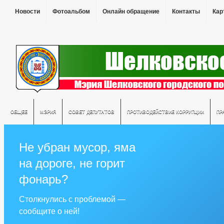
Новости
Фотоальбом
Онлайн обращение
Контакты
Кар
ОБЩЕЕ
МЭРИЯ
СОВЕТ ДЕПУТАТОВ
ПРОТИВОДЕЙСТВИЕ КОРРУПЦИИ
ПР
Не убран мусор, яма
на дороге, не горит
фонарь?
Столкнулись с проблемой —
сообщите о ней!