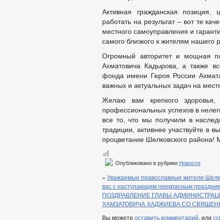
Активная гражданская позиция, 
работать на результат – вот те ка
местного самоуправления и гарант
самого близкого к жителям нашего 
Огромный авторитет и мощная по
Ахматовича Кадырова, а также в
фонда имени Героя России Ахмат
важных и актуальных задач на мест
Желаю вам крепкого здоровья, 
профессиональных успехов в нелег
все то, что мы получили в наслед
традиции, активнее участвуйте в 
процветание Шелковского района! М
Опубликовано в рубрике
Новости
«
Уважаемые православные жители Шелко
вас с наступающим прекрасным праздни
ПОЗДРАВЛЕНИЕ ГЛАВЫ АДМИНИСТРАЦ
ХАМЗАТОВИЧА ХАДЖИЕВА СО СВЯЩЕ
Вы можете
оставить комментарий
, или
сс