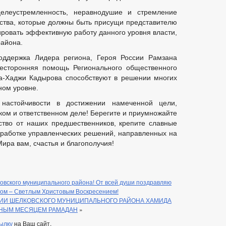
целеустремленность, неравнодушие и стремление
чества, которые должны быть присущи представителю
ировать эффективную работу данного уровня власти,
района.
ддержка Лидера региона, Героя России Рамзана
сесторонняя помощь Регионального общественного
а-Хаджи Кадырова способствуют в решении многих
ном уровне.
настойчивости в достижении намеченной цели,
ком и ответственном деле! Берегите и приумножайте
ство от наших предшественников, крепите славные
выработке управленческих решений, направленных на
ира вам, счастья и благополучия!
вского муниципального района! От всей души поздравляю
ком – Светлым Христовым Воскресением!
ИИ ШЕЛКОВСКОГО МУНИЦИПАЛЬНОГО РАЙОНА ХАМИДА
ННЫМ МЕСЯЦЕМ РАМАДАН
»
ылку
на Ваш сайт.