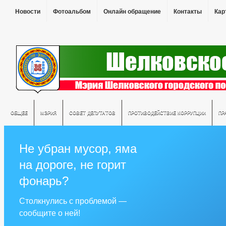
Новости
Фотоальбом
Онлайн обращение
Контакты
Кар
ОБЩЕЕ
МЭРИЯ
СОВЕТ ДЕПУТАТОВ
ПРОТИВОДЕЙСТВИЕ КОРРУПЦИИ
ПР
Не убран мусор, яма
на дороге, не горит
фонарь?
Столкнулись с проблемой —
сообщите о ней!