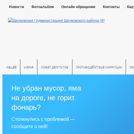
Новости
Фотоальбом
Онлайн обращение
Контакты
Кар
ОБЩЕЕ
МЭРИЯ
СОВЕТ ДЕПУТАТОВ
ПРОТИВОДЕЙСТВИЕ КОРРУПЦИИ
ПР
Не убран мусор, яма
на дороге, не горит
фонарь?
Столкнулись с проблемой —
сообщите о ней!