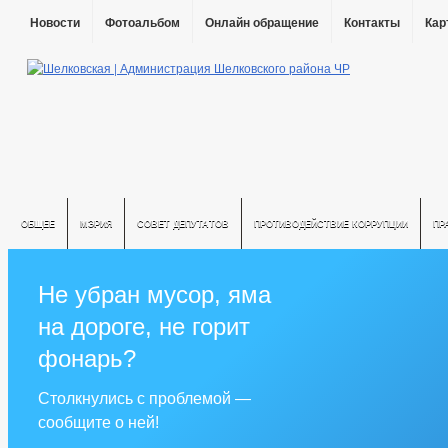
Новости
Фотоальбом
Онлайн обращение
Контакты
Кар
ОБЩЕЕ
МЭРИЯ
СОВЕТ ДЕПУТАТОВ
ПРОТИВОДЕЙСТВИЕ КОРРУПЦИИ
ПР
Не убран мусор, яма
на дороге, не горит
фонарь?
Столкнулись с проблемой —
сообщите о ней!