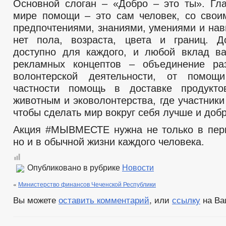
Основной слоган – «Добро – это ты». Гл
СОВЕТ ПО ПРЕДПРИНИМАТЕЛЬСТВУ
мире помощи – это сам человек, со свои
МЕСТНЫЕ НАЛОГИ
СТАТИСТИЧЕСКИЕ ДАННЫЕ
НОТ
предпочтениями, знаниями, умениями и нав
КОМИССИИ
РАБОЧАЯ ГРУППА АНК
РАБОЧАЯ ГРУППА
нет пола, возраста, цвета и границ. Д
РАБОЧАЯ ГРУППА ПО ПРОФИЛАКТИКЕ ПРАВОНАРУШЕНИЙ
КОМИССИЯ ПО СПИСАНИЮ ЗАДОЛЖЕННОСТИ ПО ПЛАТЕЖАМ В БЮ
доступно для каждого, и любой вклад в
ОБЩЕСТВЕННЫЙ СОВЕТ ПО РАССМОТРЕНИЮ ВОПРОСОВ НОРМИРО
рекламных концептов – объединение ра
ИНФОРМАЦИЯ О ЛИЦАХ, ПРОПАВШИХ БЕЗ ВЕСТИ
ТЕКСТЫ
волонтерской деятельности, от помо
ЦЕЛЕВЫЕ ПРОГРАММЫ
ЗАКУПКА ТОВАРОВ, РАБОТ И УСЛУГ
частности помощь в доставке продукт
РЕЕСТР МУНИЦИПАЛЬНОГО ИМУЩЕСТВА
ГО И ЧС
_
животным и эковолонтерства, где участник
ДЕПУТАТЫ
СТРУКТУРА, ПОЛНОМОЧИЯ, З
чтобы сделать мир вокруг себя лучше и добр
СОВЕТ ДЕПУТАТОВ
ГРАФИК ПРИЁМА ГРАЖДАН
СВЕДЕНИЯ О
Акция #МЫВМЕСТЕ нужна не только в пер
СОЦИАЛЬНЫЙ ПРОЕКТ — МУНИЦИПАЛЬНЫЙ ДЕ
но и в обычной жизни каждого человека.
НПА
ИНЫЕ АКТЫ В СФЕРЕ ПР
ПРОТИВОДЕЙСТВИЕ КОРРУПЦИИ
МЕТОДИЧЕСКИЕ МАТЕРИАЛЫ
ФОРМЫ ДОКУМЕНТОВ, СВЯЗАННЫХ С
Опубликовано в рубрике
Новости
СВЕДЕНИЯ О ДОХОДАХ, РАСХОДАХ, ОБ ИМУЩЕСТВЕ И ОБЯЗАТЕЛ
«
Министерство финансов Чеченской Республики
КОМИССИЯ ПО СОБЛЮДЕНИЮ ТРЕБОВАНИЙ К СЛУЖЕБНОМУ ПОВЕ
Вы можете
оставить комментарий
, или
ссылку
на Ва
ОБРАТНАЯ СВЯЗЬ ДЛЯ СООБЩЕНИЙ О ФАКТАХ КОРРУПЦИИ
УСТАВ
РЕЕСТР НПА
ПЕРЕЧНИ ПОР
ПРАВОВЫЕ АКТЫ
2020
2