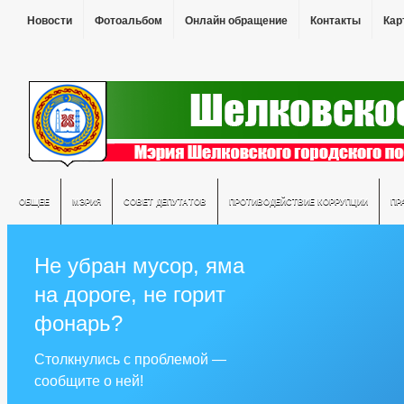
Новости
Фотоальбом
Онлайн обращение
Контакты
Кар
ОБЩЕЕ
МЭРИЯ
СОВЕТ ДЕПУТАТОВ
ПРОТИВОДЕЙСТВИЕ КОРРУПЦИИ
ПР
Не убран мусор, яма
на дороге, не горит
фонарь?
Столкнулись с проблемой —
сообщите о ней!