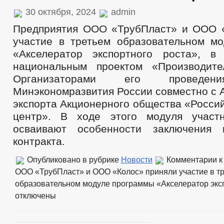
30 октября, 2024
admin
ПРОЕКТЫ К ОБСУЖДЕНИЮ
ПРОЕКТЫ РЕШЕНИЙ
ПРОЕКТЫ РЕШЕНИЙ О ВНЕСЕНИ
Предприятия ООО «ТрубПласт» и ООО 
ПРОЕКТЫ АДМИНИСТРАТИВНЫХ РЕГЛАМЕНТОВ
_
участие в третьем образовательном м
ПЕРЕЧЕНЬ НПА, СОДЕРЖАЩИХ ОБЯЗАТЕЛЬНЫЕ ТРЕБОВАНИЯ
«Акселератор экспортного роста», в
РАСПОРЯЖЕНИЯ МЭРИИ
РЕШЕНИЯ
ПРОТЕСТЫ
национальным проектом «Производите
ФЕДЕРАЛЬНЫЕ ЗАКОНЫ
Организаторами его проведен
БЮДЖЕТ ПО ГОДАМ
БЮДЖЕТ
Минэкономразвития России совместно с
ОТЧЕТ ОБ ИСПОЛНЕНИИ БЮДЖЕТА
_
экспорта Акционерного общества «Росси
ПРЕДОСТАВЛЕНИЕ УСЛУГ ИНВАЛИДАМ
центр». В ходе этого модуля участн
МУНИЦИПАЛЬНЫЕ УСЛУГИ
СТАНДАРТЫ МУНИЦИПАЛЬНЫХ УСЛУГ
осваивают особенности заключения в
ПЕРЕЧЕНЬ НПА, СОДЕРЖАЩИХ ОБЯЗАТЕЛЬНЫЕ ТРЕБОВАНИЯ, С
КОНТРОЛЮ
контракта.
ОБРАЩЕНИЕ К ГЛАВЕ
ИНТЕРНЕТ ПРИЕМН
ПРИЕМ ГРАЖДАН
Опубликовано в рубрике
Новости
Комментарии
к
ОБЗОРЫ ОБРАЩЕНИЙ ГРАЖДАН
ФОРМА О
ООО «ТрубПласт» и ООО «Колос» приняли участие в т
РЕГЛАМЕНТ РАССМОТРЕНИЯ ОБРАЩЕНИЙ
образовательном модуле программы «Акселератор экс
отключены