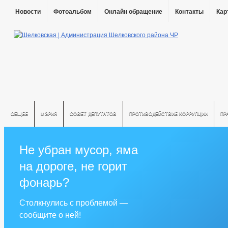
Новости
Фотоальбом
Онлайн обращение
Контакты
Кар
ОБЩЕЕ
МЭРИЯ
СОВЕТ ДЕПУТАТОВ
ПРОТИВОДЕЙСТВИЕ КОРРУПЦИИ
ПР
Не убран мусор, яма
на дороге, не горит
фонарь?
Столкнулись с проблемой —
сообщите о ней!