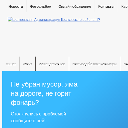
Новости
Фотоальбом
Онлайн обращение
Контакты
Кар
ОБЩЕЕ
МЭРИЯ
СОВЕТ ДЕПУТАТОВ
ПРОТИВОДЕЙСТВИЕ КОРРУПЦИИ
ПР
Не убран мусор, яма
на дороге, не горит
фонарь?
Столкнулись с проблемой —
сообщите о ней!