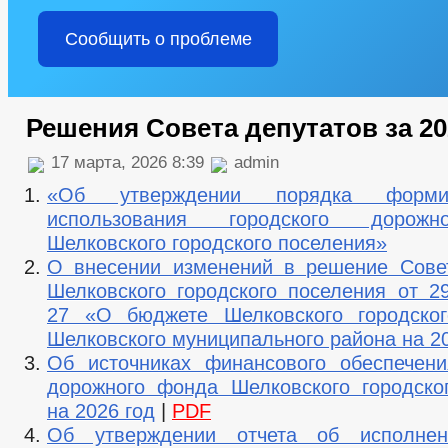
Сообщить о проблеме
Решения Совета депутатов за 20
17 марта, 2026 8:39
admin
«Об утверждении порядка форми
использования городского дорож
Шелковского городского поселения»
О внесении изменений в решение Сове
Шелковского городского поселения от 29
27 «О бюджете Шелковского городског
Шелковского муниципального района на 2
Об источниках финансового обеспечени
дорожного фонда Шелковского городско
на 2026 год
|
PDF
Об утверждении отчета об исполне