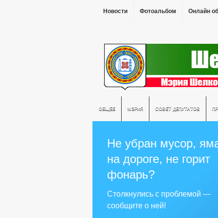
Новости
Фотоальбом
Онлайн о
ОБЩЕЕ
МЭРИЯ
СОВЕТ ДЕПУТАТОВ
П
Не убран мусор, ям
на дороге, не горит
фонарь?
Столкнулись с проблемой —
сообщите о ней!