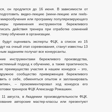
лся, он продлится до 16 июня. В зависимости от
одготовить видео-лекцию (мини-лекцию или reels-
н микрообучения или программу популяризирующего
имеры применения инструментов бережливого
писать действия тренера при отработке сомнений
стему обучения в организации.
будут оценивать эксперты ФЦК, а список из 15
дут на очный этап соревнования, станут известны 13
ным заданиям получат все конкурсанты.
ие инструментами бережливого производства,
системный подход к обучению, а также практичность
е преимущество участия в нашем конкурсе – это,
дружное сообщество приверженцев бережливого
явить о себе, обменяться опытом и запланировать
витие», – прокомментировал ход конкурса его
готовки тренеров ФЦК Александр Ромашкин.
 11 августа, в Академии производительности ФЦК.
ование авторские мастер-классы или презентуют