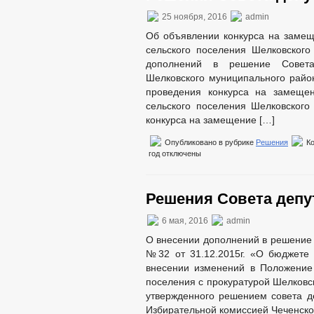
СОВЕТ ПО ПРЕДПРИНИМАТЕЛЬСТВУ
25 ноября, 2016
admin
МЕСТНЫЕ НАЛОГИ
СТАТИСТИ
Об объявлении конкурса на замещ
КОМИССИИ
РАБОЧАЯ ГРУППА
сельского поселения Шелковског
РАБОЧАЯ ГРУППА ПО ПРОФИЛАКТИ
дополнений в решение Совета 
КОМИССИЯ ПО СПИСАНИЮ ЗАДОЛЖЕ
Шелковского муниципального райо
ОБЩЕСТВЕННЫЙ СОВЕТ ПО РАССМО
проведения конкурса на замещен
ИНФОРМАЦИЯ О ЛИЦАХ, ПРОПАВШИХ
сельского поселения Шелковског
ЦЕЛЕВЫЕ ПРОГРАММЫ
ЗАКУП
конкурса на замещение […]
РЕЕСТР МУНИЦИПАЛЬНОГО ИМУЩЕС
Опубликовано в рубрике
Решения
К
ДЕПУТАТЫ
год
отключены
СОВЕТ ДЕПУТАТОВ
ГРАФИК ПРИЁМА 
СОЦИАЛЬНЫЙ ПРО
Решения Совета депут
НПА
ПРОТИВОДЕЙСТВИЕ КОРРУПЦИИ
МЕТОДИ
6 мая, 2016
admin
ФОРМЫ 
О внесении дополнений в решение 
СВЕДЕНИЯ О ДОХОДАХ, РАСХОДАХ,
№32 от 31.12.2015г. «О бюджете 
КОМИССИЯ ПО СОБЛЮДЕНИЮ ТРЕБО
внесении изменений в Положение 
ОБРАТНАЯ СВЯЗЬ ДЛЯ СООБЩЕНИЙ 
поселения с прокуратурой Шелковс
УСТАВ
РЕЕС
утвержденного решением совета де
ПРАВОВЫЕ АКТЫ
Избирательной комиссией Чеченско