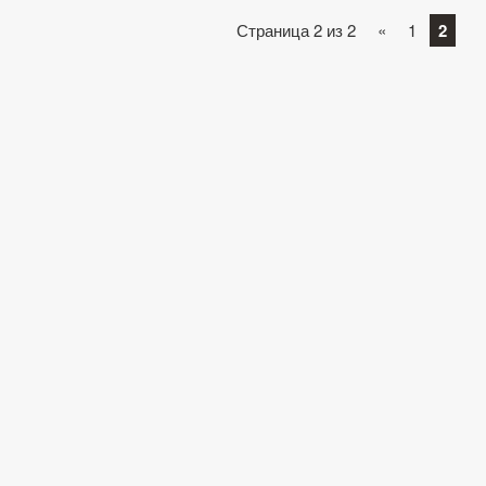
Страница 2 из 2
«
1
2