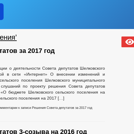
ПЛАНЫ И ОТЧЕТЫ РАБОТЫ МЭРИИ
НОСТИ ОМСУ, РАЗМЕЩАЕМОЙ В СЕТИ «ИНТЕРНЕТ»
ЛАВЫ ЧР ПОСТОЯННОГО ХАРАКТЕРА
Е
БЛАГОУСТРОЙСТВО
ГЕНЕРАЛЬНЫЙ ПЛАН
ения’
ОНСТРУКЦИЙ
ПРАВИЛА ЗЕМЛЕПОЛЬЗОВАНИЯ И ЗАСТРОЙКИ
ТЕЛЬНОГО ПРОЕКТИРОВАНИЯ
_
атов за 2017 год
И ФУНКЦИИ
СВЕДЕНИЯ О ЧИСЛЕННОСТИ МУНИЦИПАЛЬНЫХ СЛУЖ
ЧЕНИИ
ПОРЯДОК ПОСТУПЛЕНИЯ ГРАЖДАН НА МУНИЦИПАЛЬНУЮ
НАЯ ИНФОРМАЦИЯ
ии о деятельности Совета депутатов Шелковского
мой в сети «Интернет» О внесении изменений и
МЕЩЕНИЕ ВАКАНТНЫХ ДОЛЖНОСТЕЙ МУНИЦИПАЛЬНОЙ СЛУЖБЫ
сельского поселения Шелковского муниципального
НОРМАТИВНО-ПРАВОВЫЕ АКТЫ
УСЛОВИЯ И РЕЗУЛЬТАТ
 слушаний по проекту решения Совета депутатов
УДА
СОСТАВ ПОСЕЛЕНИЯ
СВЕДЕНИЯ О СМИ, УЧРЕЖДЕН
 «О бюджете Шелковского сельского поселения на
И
ельского поселения на 2017 […]
ЛИЧЕСТВО СУБЪЕКТОВ МАЛОГО И СРЕДНЕГО ПРЕДПРИНЕМАТЕЛЬСТВА
омментарии
к записи Решения Совета депутатов за 2017 год
 БИЗНЕСА
СВЕДЕНИЯ О ЛЬГОТАХ, ОТСРОЧКАХ, РАССРОЧКАХ
ЧИ В АРЕНДУ
ИНФОРМАЦИОННЫЕ МАТЕРИАЛЫ
ИНДИВИД
Т
ОБОРОТ ТОВАРОВ, РАБОТ И УСЛУГ
ОЯНИЕ СУБЪЕКТОВ
ЗАКУПКА ТОВАРОВ, РАБОТ И УСЛУГ
атов 3-созыва на 2016 год