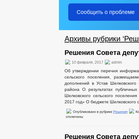
МЭРИЯ
Сообщить о проблеме
ИНФОРМАЦИЯ О ДЕЯТЕЛЬНОСТИ
ПЕРЕЧЕНЬ ИНФОРМАЦИИ О ДЕЯТЕЛЬ
ИНФОРМАЦИЯ ОБ ИСПОЛНЕНИИ ПП Г
ГРАДОСТРОИТЕЛЬНОЕ ЗОНИРОВАНИ
Архивы рубрики ‘Реш
СХЕМЫ РАЗМЕЩЕНИЯ РЕКЛАМНЫХ К
МЕСТНЫЕ НОРМАТИВЫ ГРАДОСТРОИ
Решения Совета депут
СТРУКТУРА, ПОЛНОМОЧИЯ, ЗАДАЧИ 
ИНФОРМАЦИЯ О КАДРОВОМ ОБЕСПЕ
10 февраля, 2017
admin
КАДРОВЫЙ РЕЗЕРВ
КОНТАКТ
Об утверждении перечня информац
сельского поселения, размещае
ИНФОРМАЦИЯ О КОНКУРСАХ НА ЗА
дополнений в Устав Шелковского 
КВАЛИФИКАЦИОННЫЕ ТРЕБОВАНИЯ
района О результатах публичных
СПЕЦИАЛЬНАЯ ОЦЕНКА УСЛОВИЙ ТР
Шелковского сельского поселения
ПОДВЕДОМСТВЕННЫЕ ОРГАНИЗАЦИ
2017 год» О бюджете Шелковского с
ПРЕДПРИНИМАТЕЛЬСТВО
КО
Опубликовано в рубрике
Решения
К
ОБЪЕКТЫ ДЛЯ МАЛОГО И СРЕДНЕГО
отключены
ОБЪЕКТЫ, ПРЕДЛАГАЕМЫЕ ДЛЯ СДА
ЧИСЛО ЗАМЕЩЕННЫХ РАБОЧИХ МЕС
ФИНАНСОВО-ЭКОНОМИЧЕСКОЕ СОСТ
Решения Совета депут