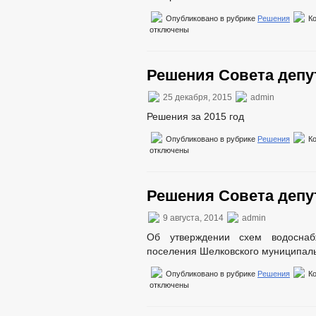
ПРОЕКТЫ К ОБСУЖДЕНИЮ
ПР
Опубликовано в рубрике
Решения
К
отключены
ПР
ПРОЕКТЫ АДМИНИСТРАТИВНЫХ РЕГ
ПЕРЕЧЕНЬ НПА, СОДЕРЖАЩИХ ОБЯ
Решения Совета депут
РАСПОРЯЖЕНИЯ МЭРИИ
РЕШ
ФЕДЕРАЛЬНЫЕ ЗАКОНЫ
25 декабря, 2015
admin
БЮДЖЕТ ПО ГОДАМ
Решения за 2015 год
БЮДЖЕТ
ОТЧЕТ ОБ ИСПОЛНЕНИИ 
Опубликовано в рубрике
Решения
К
ПРЕДОСТАВЛ
отключены
МУНИЦИПАЛЬНЫЕ УСЛУГИ
СТАНДАРТЫ 
ПЕРЕЧЕНЬ НПА, СОДЕРЖАЩИХ ОБЯ
Решения Совета депут
КОНТРОЛЮ
ОБРАЩЕНИЕ К ГЛАВ
9 августа, 2014
admin
ПРИЕМ ГРАЖДАН
ОБЗОРЫ ОБРАЩЕНИ
Об утверждении схем водоснаб
РЕГЛАМЕНТ РАССМ
поселения Шелковского муниципал
Опубликовано в рубрике
Решения
К
отключены