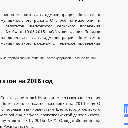
ЧЕСКИЕ ДАННЫЕ
НОТАРИАЛЬНЫЕ ДЕЛА
НОМЕНКЛАТУРА 
ение должности главы администрации Шелковского
 АНК
РАБОЧАЯ ГРУППА АТК
ТАРИФНАЯ КОМИССИЯ
о муниципального района О внесении изменений и
КЕ ПРАВОНАРУШЕНИЙ
депутатов Шелковского сельского поселения
ННОСТИ ПО ПЛАТЕЖАМ В БЮДЖЕТ И-КСП
на № 04 от 19.03.2015г. «Об утверждении Порядка
ТРЕНИЮ ВОПРОСОВ НОРМИРОВАНИЯ В СФЕРЕ ЗАКУПОК
ие должности главы администрации Шелковского
 БЕЗ ВЕСТИ
ТЕКСТЫ ОФИЦИАЛЬНЫХ ВЫСТУПЛЕНИЙ И ЗАЯВЛЕ
о муниципального района» О переносе проведения
КА ТОВАРОВ, РАБОТ И УСЛУГ
ИНФОРМАЦИЯ О РЕЗУЛЬТАТАХ ПР
ТВА
ГО И ЧС
_
омментарии
к записи Решения Совета депутатов 3-созыва на 2016
СТРУКТУРА, ПОЛНОМОЧИЯ, ЗАДАЧИ И ФУНКЦИИ
ЗАСЕДАНИЯ СОВ
ГРАЖДАН
СВЕДЕНИЯ О ДОХОДАХ ДЕПУТАТОВ
ЕКТ — МУНИЦИПАЛЬНЫЙ ДЕПУТАТ
_
атов на 2016 год
ИНЫЕ АКТЫ В СФЕРЕ ПРОТИВОДЕЙСТВИЯ КОРРУПЦИИ
АНТИ
ЧЕСКИЕ МАТЕРИАЛЫ
ДОКУМЕНТОВ, СВЯЗАННЫХ С ПРОТИВОДЕЙСТВИЕМ КОРРУПЦИИ, ДЛЯ 
Совета депутатов Шелковского сельского поселения
 ОБ ИМУЩЕСТВЕ И ОБЯЗАТЕЛЬСТВАХ ИМУЩЕСТВЕННОГО ХАРАКТЕРА
Шелковского сельского поселения на 2016 год» О
ВАНИЙ К СЛУЖЕБНОМУ ПОВЕДЕНИЮ И УРЕГУЛИРОВАНИЮ КОНФЛИКТА 
о порядке взаимодействия Шелковского сельского
О ФАКТАХ КОРРУПЦИИ
_
кого района в сфере правотворческой деятельности,
ТР НПА
ПЕРЕЧНИ ПОРУЧЕНИЙ
2021
путатов от 24.07.2015г. №21 О ходатайстве перед
й Республики о […]
2020
2019
2018