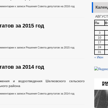
ОЕКТЫ РЕШЕНИЙ
ПРОЕКТЫ 
омментарии
к записи Решения Совета депутатов на 2016 год
Кален
ОЕКТЫ РЕШЕНИЙ О ВНЕСЕНИИ ИЗМЕНЕНИЙ В УСТАВ
АВГУСТ
ЛАМЕНТОВ
_
Пн
В
ЗАТЕЛЬНЫЕ ТРЕБОВАНИЯ
АДМИНИСТРАТИВНЫЕ РЕГЛАМЕНТЫ
атов за 2015 год
ЕНИЯ
ПРОТЕСТЫ
ПОРЯДОК ОБЖАЛОВАНИЯ НПА
3
10
17
БЮДЖЕТА
_
24
омментарии
к записи Решения Совета депутатов за 2015 год
ЕНИЕ УСЛУГ ИНВАЛИДАМ
ПРОЕКТЫ АДМИНИСТРАТИВНЫХ РЕГ
31
« Июн
МУНИЦИПАЛЬНЫХ УСЛУГ
НОРМАТИВНО-ПРАВОВЫЕ АКТЫ
ЗАТЕЛЬНЫЕ ТРЕБОВАНИЯ, СОБЛЮДЕНИЕ КОТОРЫХ ОЦЕНИВАЕТСЯ ПРИ
атов за 2014 год
Е
ИНТЕРНЕТ ПРИЕМНАЯ
ГРАФИК ПРИЕМА ГРАЖДАН
Й ГРАЖДАН
ФОРМА ОБРАЩЕНИЙ И ЗАЯВЛЕНИЙ
ПОРЯДО
жения и водоотведения Шелковского сельского
ОТРЕНИЯ ОБРАЩЕНИЙ
ьного района
омментарии
к записи Решения Совета депутатов за 2014 год