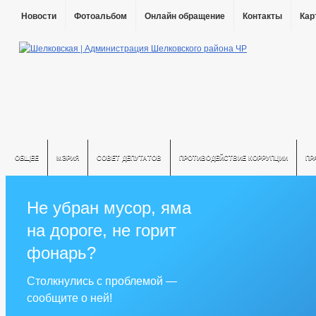
Новости
Фотоальбом
Онлайн обращение
Контакты
Кар
ОБЩЕЕ
МЭРИЯ
СОВЕТ ДЕПУТАТОВ
ПРОТИВОДЕЙСТВИЕ КОРРУПЦИИ
ПР
Не убран мусор, яма
на дороге, не горит
фонарь?
Столкнулись с проблемой —
сообщите о ней!