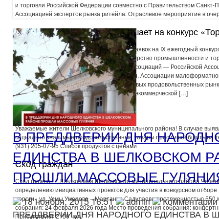
и торговли Российской Федерации совместно с Правительством Санкт-П
Ассоциацией экспертов рынка ритейла. Отраслевое мероприятие в очер
Минпромторг России приглашает на конкурс «То
16 февраля 2026 года начинается прием заявок на IX ежегодный конкур
организатором которого является Министерство промышленности и тор
Федерации при содействии отраслевых ассоциаций — Российской Ассо
ритейла, Союза независимых сетей России, Ассоциации малоформатно
компаний розничной торговли, Союза оптовых продовольственных рынк
рестораторов и отельеров и автономной некоммерческой […]
Горячая линия!
Уважаемые жители Шелковского муниципального района! В случае выяв
В ПРЕДДВЕРИИ ДНЯ НАРОДН
социально значимые продовольственные товары просим сообщить на те
(931) 205-07-95 Список продуктов с ценами
ЕДИНСТВА В ШЕЛКОВСКОМ Р
Сход граждан
ПРОШЛИ МАССОВЫЕ ГУЛЯНИ
Сход граждан г. Шелковская Шелковского муниципального района Чечен
определению инициативных проектов для участия в конкурсном отборе
дороги» ул. Усмы Умарова – Мартанхо Садулаева протяженностью 550 
18 ноября, 2015 16:51
admin
Комментарии
собрания: 24 февраля 2026 года Место проведения собрания: концертн
ПРЕДДВЕРИИ ДНЯ НАРОДНОГО ЕДИНСТВА В 
Присутствуют 2150 чел.