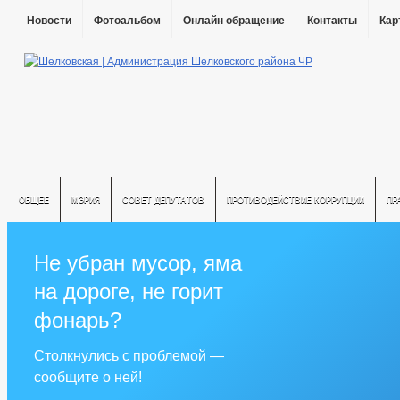
Новости
Фотоальбом
Онлайн обращение
Контакты
Кар
ОБЩЕЕ
МЭРИЯ
СОВЕТ ДЕПУТАТОВ
ПРОТИВОДЕЙСТВИЕ КОРРУПЦИИ
ПР
Не убран мусор, яма
на дороге, не горит
фонарь?
Столкнулись с проблемой —
сообщите о ней!