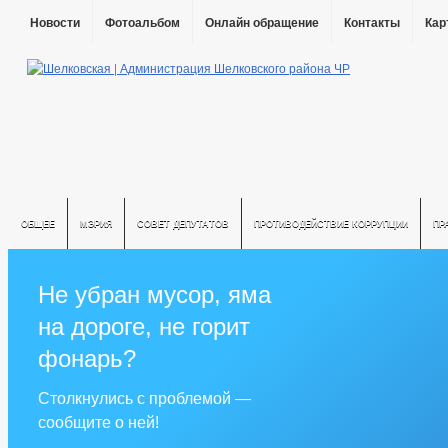
Новости
Фотоальбом
Онлайн обращение
Контакты
Кар
ОБЩЕЕ
МЭРИЯ
СОВЕТ ДЕПУТАТОВ
ПРОТИВОДЕЙСТВИЕ КОРРУПЦИИ
ПР
Не убран мусор, яма
на дороге, не горит
фонарь?
Столкнулись с проблемой —
сообщите о ней!