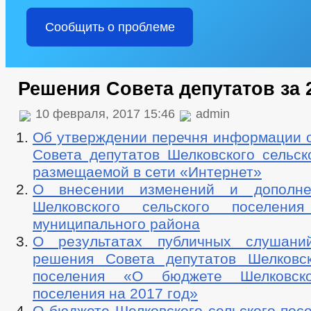
Сообщить о проблеме
Решения Совета депутатов за 
10 февраля, 2017 15:46
admin
Об утверждении перечня информации о
Совета депутатов Шелковского сельск
размещаемой в сети «Интернет»
О внесении изменений и дополн
Шелковского сельского поселения
муниципального района
О результатах публичных слушани
решения Совета депутатов Шелковск
поселения «О бюджете Шелковско
поселения на 2017 год»
О бюджете Шелковского сельского пос