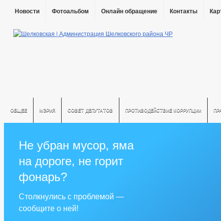
Новости
Фотоальбом
Онлайн обращение
Контакты
Кар
ОБЩЕЕ
МЭРИЯ
СОВЕТ ДЕПУТАТОВ
ПРОТИВОДЕЙСТВИЕ КОРРУПЦИИ
ПР
Не убран мусор, яма
на дороге, не горит
фонарь?
Столкнулись с проблемой —
сообщите о ней!