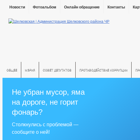
Новости
Фотоальбом
Онлайн обращение
Контакты
Кар
ОБЩЕЕ
МЭРИЯ
СОВЕТ ДЕПУТАТОВ
ПРОТИВОДЕЙСТВИЕ КОРРУПЦИИ
ПР
Не убран мусор, яма
на дороге, не горит
фонарь?
Столкнулись с проблемой —
сообщите о ней!