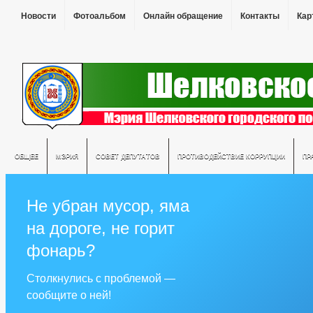
Новости
Фотоальбом
Онлайн обращение
Контакты
Кар
ОБЩЕЕ
МЭРИЯ
СОВЕТ ДЕПУТАТОВ
ПРОТИВОДЕЙСТВИЕ КОРРУПЦИИ
ПР
Не убран мусор, яма
на дороге, не горит
фонарь?
Столкнулись с проблемой —
сообщите о ней!