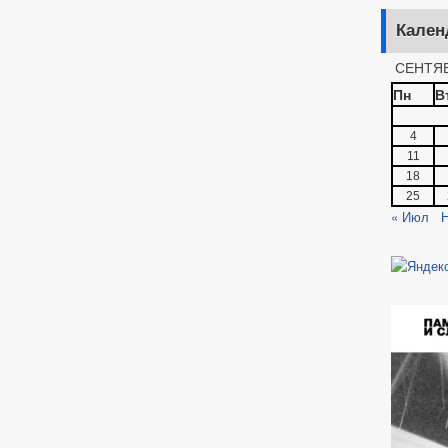
Кален
СЕНТЯБ
Пн
В
4
11
18
25
« Июл
Н