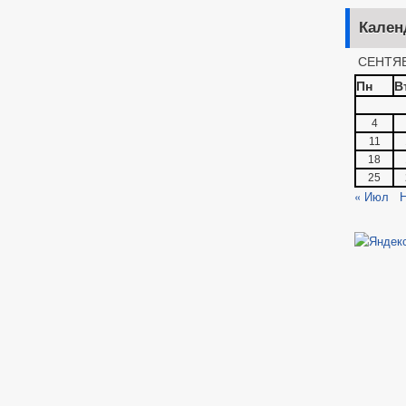
Кален
СЕНТЯБ
Пн
В
4
11
18
25
« Июл
Н