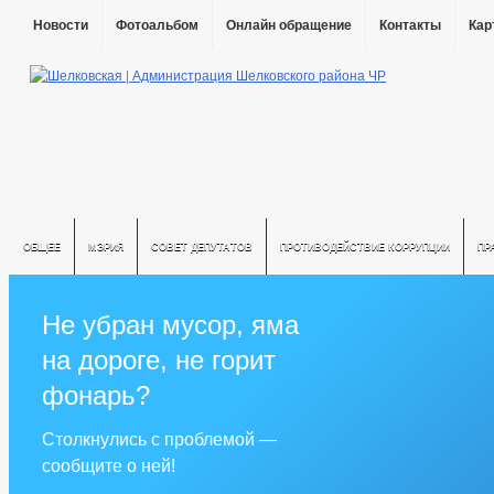
Новости
Фотоальбом
Онлайн обращение
Контакты
Кар
ОБЩЕЕ
МЭРИЯ
СОВЕТ ДЕПУТАТОВ
ПРОТИВОДЕЙСТВИЕ КОРРУПЦИИ
ПР
Не убран мусор, яма
на дороге, не горит
фонарь?
Столкнулись с проблемой —
сообщите о ней!