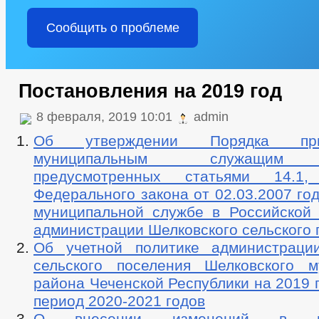
Сообщить о проблеме
Постановления на 2019 год
8 февраля, 2019 10:01
admin
Об утверждении Порядка пр
муниципальным служащим в
предусмотренных статьями 14
Федерального закона от 02.03.2007 г
муниципальной службе в Российской
администрации Шелковского сельского 
Об учетной политике администраци
сельского поселения Шелковского м
района Чеченской Республики на 2019 
период 2020-2021 годов
О внесении изменений в пос