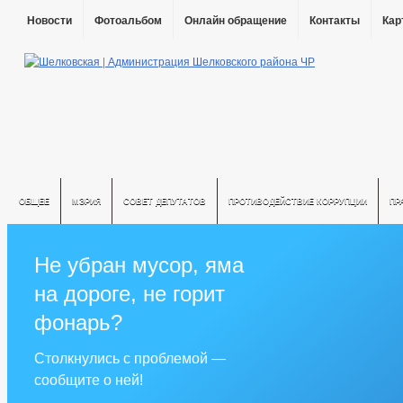
Новости
Фотоальбом
Онлайн обращение
Контакты
Кар
ОБЩЕЕ
МЭРИЯ
СОВЕТ ДЕПУТАТОВ
ПРОТИВОДЕЙСТВИЕ КОРРУПЦИИ
ПР
Не убран мусор, яма
на дороге, не горит
фонарь?
Столкнулись с проблемой —
сообщите о ней!