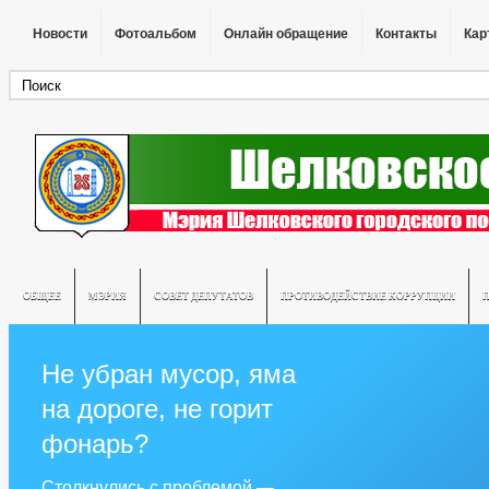
Новости
Фотоальбом
Онлайн обращение
Контакты
Кар
ОБЩЕЕ
МЭРИЯ
СОВЕТ ДЕПУТАТОВ
ПРОТИВОДЕЙСТВИЕ КОРРУПЦИИ
Не убран мусор, яма
на дороге, не горит
фонарь?
Столкнулись с проблемой —