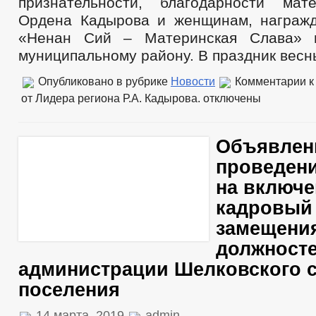
признательности, благодарности мат
Ордена Кадырова и женщинам, награж
«Ненан Сий – Материнская Слава» 
муниципальному району. В праздник весн
Опубликовано в рубрике
Новости
Комментарии
к
от Лидера региона Р.А. Кадырова.
отключены
Объявлен
проведени
на включе
кадровый 
замещени
должносте
администрации Шелковского с
поселения
14 марта, 2019
admin