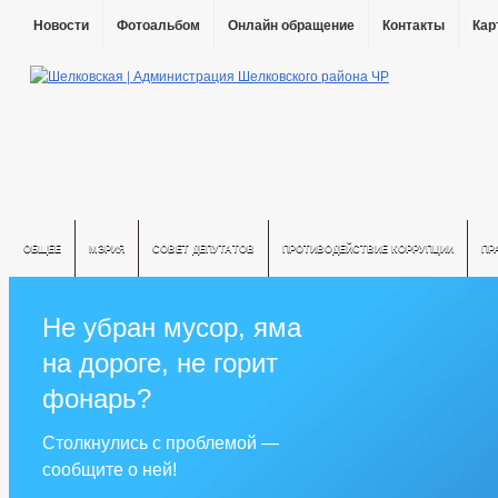
Новости
Фотоальбом
Онлайн обращение
Контакты
Кар
ОБЩЕЕ
МЭРИЯ
СОВЕТ ДЕПУТАТОВ
ПРОТИВОДЕЙСТВИЕ КОРРУПЦИИ
ПР
Не убран мусор, яма
на дороге, не горит
фонарь?
Столкнулись с проблемой —
сообщите о ней!