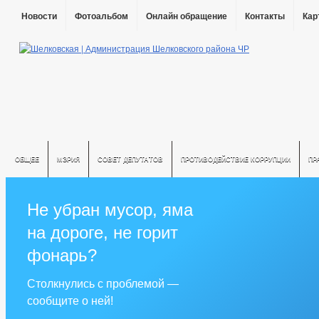
Новости
Фотоальбом
Онлайн обращение
Контакты
Кар
ОБЩЕЕ
МЭРИЯ
СОВЕТ ДЕПУТАТОВ
ПРОТИВОДЕЙСТВИЕ КОРРУПЦИИ
ПР
Не убран мусор, яма
на дороге, не горит
фонарь?
Столкнулись с проблемой —
сообщите о ней!