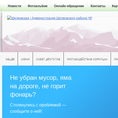
Новости
Фотоальбом
Онлайн обращение
Контакты
Кар
ОБЩЕЕ
МЭРИЯ
СОВЕТ ДЕПУТАТОВ
ПРОТИВОДЕЙСТВИЕ КОРРУПЦИИ
ПР
Не убран мусор, яма
на дороге, не горит
фонарь?
Столкнулись с проблемой —
сообщите о ней!