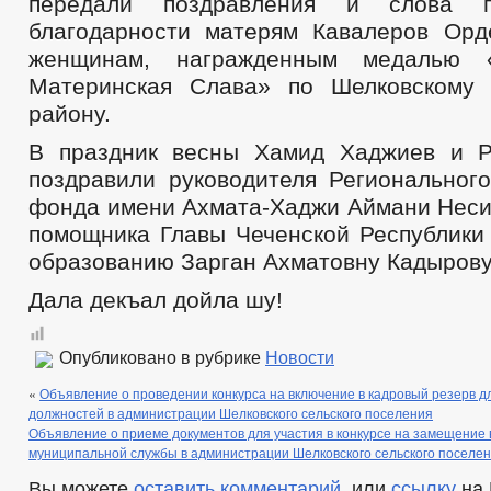
передали поздравления и слова пр
благодарности матерям Кавалеров Ор
женщинам, награжденным медалью
Материнская Слава» по Шелковскому 
району.
В праздник весны Хамид Хаджиев и Р
поздравили руководителя Региональног
фонда имени Ахмата-Хаджи Аймани Неси
помощника Главы Чеченской Республики
образованию Зарган Ахматовну Кадырову
Дала декъал дойла шу!
Опубликовано в рубрике
Новости
«
Объявление о проведении конкурса на включение в кадровый резерв 
должностей в администрации Шелковского сельского поселения
Объявление о приеме документов для участия в конкурсе на замещение
муниципальной службы в администрации Шелковского сельского поселе
Вы можете
оставить комментарий
, или
ссылку
на 