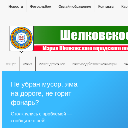
Новости
Фотоальбом
Онлайн обращение
Контакты
Кар
ОБЩЕЕ
МЭРИЯ
СОВЕТ ДЕПУТАТОВ
ПРОТИВОДЕЙСТВИЕ КОРРУПЦИИ
ПР
Не убран мусор, яма
на дороге, не горит
фонарь?
Столкнулись с проблемой —
сообщите о ней!