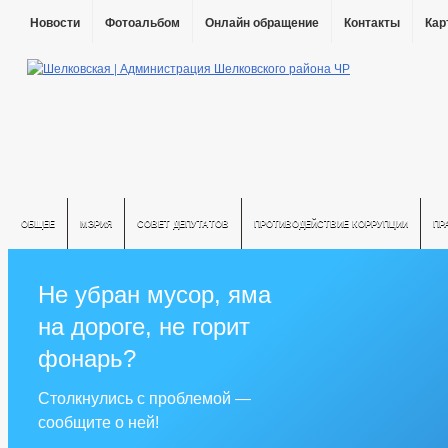
Новости
Фотоальбом
Онлайн обращение
Контакты
Кар
ОБЩЕЕ
МЭРИЯ
СОВЕТ ДЕПУТАТОВ
ПРОТИВОДЕЙСТВИЕ КОРРУПЦИИ
ПР
Не убран мусор, яма
на дороге, не горит
фонарь?
Столкнулись с проблемой —
сообщите о ней!