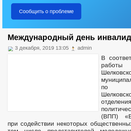
Сообщить о проблеме
Международный день инвали
3 декабря, 2019 13:05
admin
В соотве
работы 
Шелковск
муниципа
по и
Шелковс
отделени
политич
(ВПП) «
при содействии некоторых общественных
том числе представителей молодежн