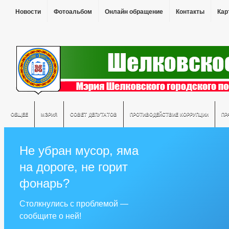
Новости
Фотоальбом
Онлайн обращение
Контакты
Кар
ОБЩЕЕ
МЭРИЯ
СОВЕТ ДЕПУТАТОВ
ПРОТИВОДЕЙСТВИЕ КОРРУПЦИИ
ПР
Не убран мусор, яма
на дороге, не горит
фонарь?
Столкнулись с проблемой —
сообщите о ней!