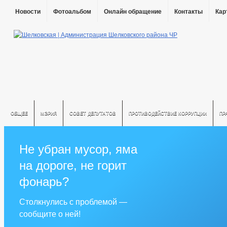
Новости
Фотоальбом
Онлайн обращение
Контакты
Кар
ОБЩЕЕ
МЭРИЯ
СОВЕТ ДЕПУТАТОВ
ПРОТИВОДЕЙСТВИЕ КОРРУПЦИИ
ПР
Не убран мусор, яма
на дороге, не горит
фонарь?
Столкнулись с проблемой —
сообщите о ней!