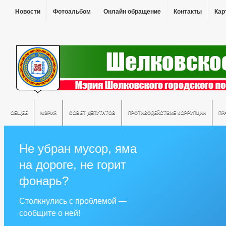
Новости
Фотоальбом
Онлайн обращение
Контакты
Кар
ОБЩЕЕ
МЭРИЯ
СОВЕТ ДЕПУТАТОВ
ПРОТИВОДЕЙСТВИЕ КОРРУПЦИИ
ПР
Не убран мусор, яма
на дороге, не горит
фонарь?
Столкнулись с проблемой —
сообщите о ней!