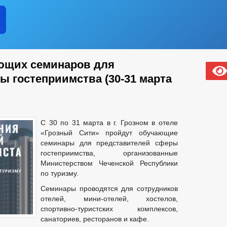
ПЛАНЫ И ОТЧЕТЫ РАБОТЫ МЭРИИ
НОСТИ ОМСУ, РАЗМЕЩАЕМОЙ В СЕТИ «ИНТЕРНЕТ»
ЛАВЫ ЧР ПОСТОЯННОГО ХАРАКТЕРА
Е
БЛАГОУСТРОЙСТВО
ГЕНЕРАЛЬНЫЙ ПЛАН
щих семинаров для
ОНСТРУКЦИЙ
ПРАВИЛА ЗЕМЛЕПОЛЬЗОВАНИЯ И ЗАСТРОЙКИ
ы гостеприимства (30-31 марта
ТЕЛЬНОГО ПРОЕКТИРОВАНИЯ
_
И ФУНКЦИИ
СВЕДЕНИЯ О ЧИСЛЕННОСТИ МУНИЦИПАЛЬНЫХ СЛУЖ
ЧЕНИИ
ПОРЯДОК ПОСТУПЛЕНИЯ ГРАЖДАН НА МУНИЦИПАЛЬНУЮ
НАЯ ИНФОРМАЦИЯ
С 30 по 31 марта в г. Грозном в отеле
МЕЩЕНИЕ ВАКАНТНЫХ ДОЛЖНОСТЕЙ МУНИЦИПАЛЬНОЙ СЛУЖБЫ
«Грозный Сити» пройдут обучающие
НОРМАТИВНО-ПРАВОВЫЕ АКТЫ
УСЛОВИЯ И РЕЗУЛЬТАТ
семинары для представителей сферы
УДА
СОСТАВ ПОСЕЛЕНИЯ
СВЕДЕНИЯ О СМИ, УЧРЕЖДЕН
гостеприимства, организованные
И
Министерством Чеченской Республики
ЛИЧЕСТВО СУБЪЕКТОВ МАЛОГО И СРЕДНЕГО ПРЕДПРИНЕМАТЕЛЬСТВА
по туризму.
 БИЗНЕСА
СВЕДЕНИЯ О ЛЬГОТАХ, ОТСРОЧКАХ, РАССРОЧКАХ
Семинары проводятся для сотрудников
ЧИ В АРЕНДУ
ИНФОРМАЦИОННЫЕ МАТЕРИАЛЫ
ИНДИВИД
отелей, мини-отелей, хостелов,
Т
ОБОРОТ ТОВАРОВ, РАБОТ И УСЛУГ
спортивно-туристских комплексов,
ОЯНИЕ СУБЪЕКТОВ
санаториев, ресторанов и кафе.
ЗАКУПКА ТОВАРОВ, РАБОТ И УСЛУГ