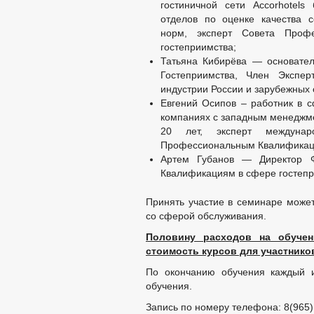
гостиничной сети Accorhotel
ПРОЕКТЫ К ОБСУЖДЕНИЮ
ПР
отделов по оценке качества с
норм, эксперт Совета Проф
ПР
гостеприимства;
ПРОЕКТЫ АДМИНИСТРАТИВНЫХ РЕГ
Татьяна Кибирёва — основате
ПЕРЕЧЕНЬ НПА, СОДЕРЖАЩИХ ОБЯ
Гостеприимства, Член Экспер
РАСПОРЯЖЕНИЯ МЭРИИ
РЕШ
индустрии России и зарубежных 
ФЕДЕРАЛЬНЫЕ ЗАКОНЫ
Евгений Осипов – работник в 
БЮДЖЕТ ПО ГОДАМ
компаниях с западным менеджме
БЮДЖЕТ
ОТЧЕТ ОБ ИСПОЛНЕНИИ 
20 лет, эксперт междунар
Профессиональным Квалификаци
ПРЕДОСТАВЛ
Артем Губанов — Директор 
МУНИЦИПАЛЬНЫЕ УСЛУГИ
СТАНДАРТЫ 
Квалификациям в сфере гостепр
ПЕРЕЧЕНЬ НПА, СОДЕРЖАЩИХ ОБЯ
КОНТРОЛЮ
Принять участие в семинаре может
ОБРАЩЕНИЕ К ГЛАВ
со сферой обслуживания.
ПРИЕМ ГРАЖДАН
ОБЗОРЫ ОБРАЩЕНИ
Половину расходов на обучен
РЕГЛАМЕНТ РАССМ
стоимость курсов для участнико
По окончанию обучения каждый и
обучения.
Запись по номеру телефона: 8(965)