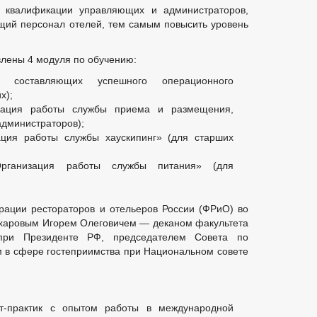
квалификации управляющих и администраторов,
ЧЕСКИЕ ДАННЫЕ
НОТАРИАЛЬНЫЕ ДЕЛА
НОМЕНКЛАТУРА 
щий персонал отелей, тем самым повысить уровень
 АНК
РАБОЧАЯ ГРУППА АТК
ТАРИФНАЯ КОМИССИЯ
КЕ ПРАВОНАРУШЕНИЙ
влены 4 модуля по обучению:
ННОСТИ ПО ПЛАТЕЖАМ В БЮДЖЕТ И-КСП
 составляющих успешного операционного
ТРЕНИЮ ВОПРОСОВ НОРМИРОВАНИЯ В СФЕРЕ ЗАКУПОК
х);
 БЕЗ ВЕСТИ
ТЕКСТЫ ОФИЦИАЛЬНЫХ ВЫСТУПЛЕНИЙ И ЗАЯВЛЕ
зация работы службы приема и размещения,
КА ТОВАРОВ, РАБОТ И УСЛУГ
ИНФОРМАЦИЯ О РЕЗУЛЬТАТАХ ПР
администраторов);
ТВА
ГО И ЧС
_
ация работы службы хаускипинг» (для старших
СТРУКТУРА, ПОЛНОМОЧИЯ, ЗАДАЧИ И ФУНКЦИИ
ЗАСЕДАНИЯ СОВ
рганизация работы службы питания» (для
ГРАЖДАН
СВЕДЕНИЯ О ДОХОДАХ ДЕПУТАТОВ
ЕКТ — МУНИЦИПАЛЬНЫЙ ДЕПУТАТ
_
ИНЫЕ АКТЫ В СФЕРЕ ПРОТИВОДЕЙСТВИЯ КОРРУПЦИИ
АНТИ
рации рестораторов и отельеров России (ФРиО) во
ЧЕСКИЕ МАТЕРИАЛЫ
ухаровым Игорем Олеговичем — деканом факультета
ДОКУМЕНТОВ, СВЯЗАННЫХ С ПРОТИВОДЕЙСТВИЕМ КОРРУПЦИИ, ДЛЯ 
ри Президенте РФ, председателем Совета по
 ОБ ИМУЩЕСТВЕ И ОБЯЗАТЕЛЬСТВАХ ИМУЩЕСТВЕННОГО ХАРАКТЕРА
в сфере гостеприимства при Национальном совете
ВАНИЙ К СЛУЖЕБНОМУ ПОВЕДЕНИЮ И УРЕГУЛИРОВАНИЮ КОНФЛИКТА 
О ФАКТАХ КОРРУПЦИИ
_
ТР НПА
ПЕРЕЧНИ ПОРУЧЕНИЙ
2021
т-практик с опытом работы в международной
2020
2019
2018