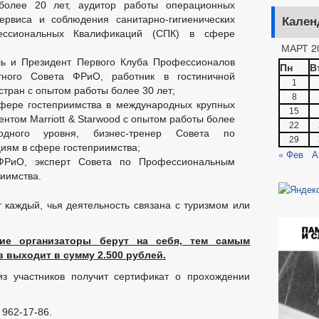
s более 20 лет, аудитор работы операционных
ОЕКТЫ РЕШЕНИЙ
ПРОЕКТЫ 
ервиса и соблюдения санитарно-гигиенических
Кален
ессиональных Квалификаций (СПК) в сфере
ОЕКТЫ РЕШЕНИЙ О ВНЕСЕНИИ ИЗМЕНЕНИЙ В УСТАВ
МАРТ 2
ЛАМЕНТОВ
_
ль и Президент Первого Клуба Профессионалов
Пн
В
ЗАТЕЛЬНЫЕ ТРЕБОВАНИЯ
АДМИНИСТРАТИВНЫЕ РЕГЛАМЕНТЫ
тного Совета ФРиО, работник в гостиничной
ЕНИЯ
ПРОТЕСТЫ
ПОРЯДОК ОБЖАЛОВАНИЯ НПА
1
стран с опытом работы более 30 лет;
8
сфере гостеприимства в международных крупных
15
нтом Marriott & Starwood с опытом работы более
22
БЮДЖЕТА
_
одного уровня, бизнес-тренер Совета по
29
ям в сфере гостеприимства;
ЕНИЕ УСЛУГ ИНВАЛИДАМ
ПРОЕКТЫ АДМИНИСТРАТИВНЫХ РЕГ
« Фев
А
ФРиО, эксперт Совета по Профессиональным
МУНИЦИПАЛЬНЫХ УСЛУГ
НОРМАТИВНО-ПРАВОВЫЕ АКТЫ
иимства.
ЗАТЕЛЬНЫЕ ТРЕБОВАНИЯ, СОБЛЮДЕНИЕ КОТОРЫХ ОЦЕНИВАЕТСЯ ПРИ
 каждый, чья деятельность связана с туризмом или
Е
ИНТЕРНЕТ ПРИЕМНАЯ
ГРАФИК ПРИЕМА ГРАЖДАН
Й ГРАЖДАН
ФОРМА ОБРАЩЕНИЙ И ЗАЯВЛЕНИЙ
ПОРЯДО
ие организаторы берут на себя, тем самым
ОТРЕНИЯ ОБРАЩЕНИЙ
в выходит в сумму 2.500 рублей.
з участников получит сертификат о прохождении
 962-17-86.