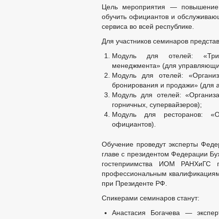
СОВЕТ ПО ПРЕДПРИНИМАТЕЛЬСТВУ
Цель мероприятия — повышение 
МЕСТНЫЕ НАЛОГИ
СТАТИСТИ
обучить официантов и обслуживаю
КОМИССИИ
РАБОЧАЯ ГРУППА
сервиса во всей республике.
РАБОЧАЯ ГРУППА ПО ПРОФИЛАКТИ
Для участников семинаров предста
КОМИССИЯ ПО СПИСАНИЮ ЗАДОЛЖЕ
Модуль для отелей: «Три
ОБЩЕСТВЕННЫЙ СОВЕТ ПО РАССМО
менеджмента» (для управляющи
ИНФОРМАЦИЯ О ЛИЦАХ, ПРОПАВШИХ
Модуль для отелей: «Органи
ЦЕЛЕВЫЕ ПРОГРАММЫ
ЗАКУП
бронирования и продажи» (для 
РЕЕСТР МУНИЦИПАЛЬНОГО ИМУЩЕС
Модуль для отелей: «Организ
горничных, супервайзеров);
ДЕПУТАТЫ
СОВЕТ ДЕПУТАТОВ
Модуль для ресторанов: «О
ГРАФИК ПРИЁМА 
официантов).
СОЦИАЛЬНЫЙ ПРО
НПА
Обучение проведут эксперты Феде
ПРОТИВОДЕЙСТВИЕ КОРРУПЦИИ
МЕТОДИ
главе с президентом Федерации Б
ФОРМЫ 
гостеприимства ИОМ РАНХиГС п
СВЕДЕНИЯ О ДОХОДАХ, РАСХОДАХ,
профессиональным квалификациям 
при Президенте РФ.
КОМИССИЯ ПО СОБЛЮДЕНИЮ ТРЕБО
ОБРАТНАЯ СВЯЗЬ ДЛЯ СООБЩЕНИЙ 
Спикерами семинаров станут:
УСТАВ
РЕЕС
Анастасия Богачева — экспер
ПРАВОВЫЕ АКТЫ