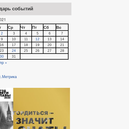
ПОСТАНОВЛЕНИЙ
дарь событий
021
т
Ср
Чт
Пт
Сб
Вс
ПОСТАНОВЛЕНИЯ МЭРИИ
ПУБЛИЧНЫЕ СЛУШАНИЯ
2
3
4
5
6
7
9
10
11
12
13
14
16
17
18
19
20
21
23
24
25
26
27
28
30
31
ЛАМЕНТОВ
пр »
МУНИЦИПАЛЬНЫЕ УСЛУГИ
 ПРОВЕДЕНИИ МЕРОПРИЯТИЙ ПО
АНАЛИЗ ОБРАЩЕНИЙ ГРАЖДАН
К РАССМОТРЕНИЯ ОБРАЩЕНИЙ